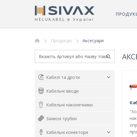
ПРОДУК
HELUKABEL в Україні
Продукція
Аксесуари
АКС
Кабелі та дроти
Кабельні вводи
Ка
Кабельні наконечники
"Хо
нак
Захисні трубки
опр
про
Кабельні конектори