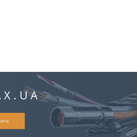
AX.UA
вити