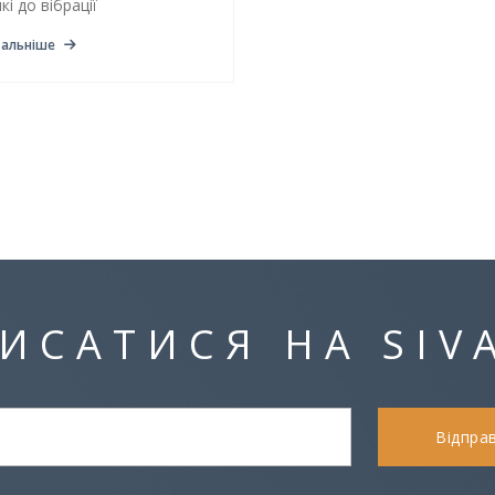
йкі до вібрації
альніше
ИСАТИСЯ НА SIV
Відпра