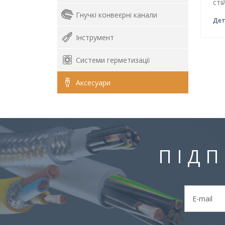
сті
Гнучкі конвеєрні канали
Дет
Інструмент
Системи герметизації
Аксесуари
ПІДП