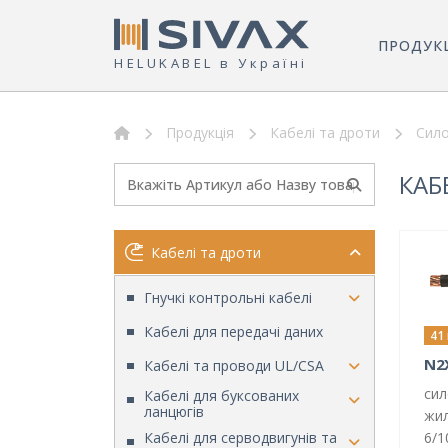
ПРОДУК
HELUKABEL в Україні
Продукція
Кабелі та дроти
Сило
КАБ
Кабелі та дроти
Гнучкі контрольні кабелі
Кабелі для передачі даних
41
N2
Кабелі та проводи UL/CSA
сил
Кабелі для буксованих
ланцюгів
жил
6/1
Кабелі для серводвигунів та