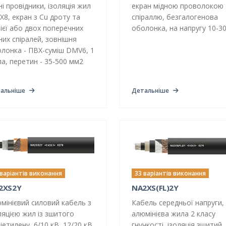
ні провідники, ізоляція жил
екран мідною проволокою 
IX8, екран з Cu дроту та
спіраллю, безгалогенова
ієї або двох поперечних
оболонка, на напругу 10-3
них спіралей, зовнішня
лонка - ПВХ-суміш DMV6, 1
а, перетин - 35-500 мм2
альніше
Детальніше
 варіантів виконання
33 варіантів виконання
2XS2Y
NA2XS(FL)2Y
мінієвий силовий кабель з
Кабель середньої напруги,
ляцією жил із зшитого
алюмінієва жила 2 класу
іетилену, 6/10 кВ, 12/20 кВ,
гнучкості, ізоляція зшитий