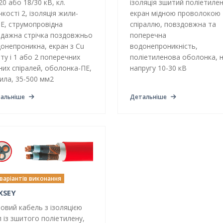
20 або 18/30 кВ, кл.
ізоляція зшитий поліетилен
чкості 2, ізоляція жили-
екран мідною проволокою 
E, струмопровідна
спіраллю, повздовжна та
дажна стрічка поздовжньо
поперечна
онепроникна, екран з Cu
водонепроникність,
ту і 1 або 2 поперечних
поліетиленова оболонка, 
них спіралей, оболонка-ПЕ,
напругу 10-30 кВ
ила, 35-500 мм2
альніше
Детальніше
 варіантів виконання
XSEY
овий кабель з ізоляцією
 із зшитого поліетилену,