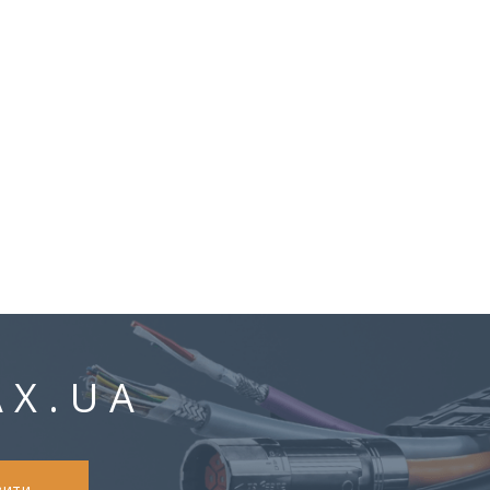
AX.UA
вити