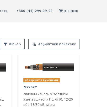
+380 (44) 299-09-99
КТИ
КОШИК
Фільтр
Алфавітний покажчик
40 варіантів виконання
N2XS2Y
силовий кабель з ізоляцією
і,,
жил із зшитого ПЕ, 6/10, 12/20
,
або 18/30 кВ, мідна