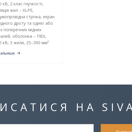
0 кВ, 2 клас гнучкості,
ляція жил – XLPE,
умопровідна стрічка, екран
мідного дроту та однієї або
х поперечних мідних
ралей, оболонка – ПВХ,
0 кВ, 3 жили, 25–300 мм²
альніше
ИСАТИСЯ НА SIV
Відпра