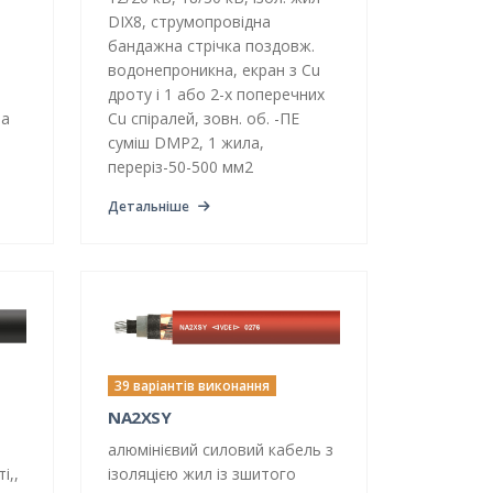
DIX8, струмопровідна
бандажна стрічка поздовж.
водонепроникна, екран з Cu
дроту і 1 або 2-х поперечних
на
Cu спіралей, зовн. об. -ПЕ
суміш DMP2, 1 жила,
переріз-50-500 мм2
Детальніше
39 варіантів виконання
NA2XSY
алюмінієвий силовий кабель з
і,,
ізоляцією жил із зшитого