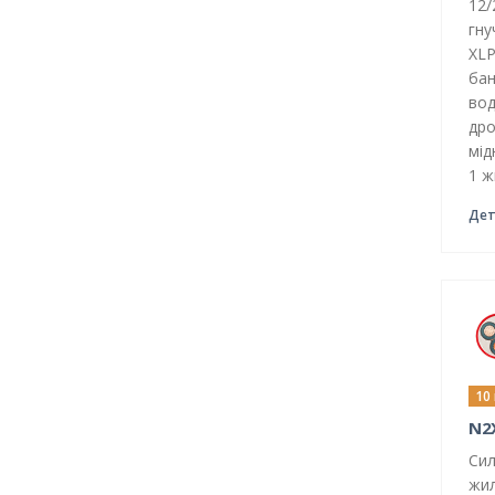
Телефонні кабелі
12/
гну
Авіа та оборонна
XLP
промисловість
бан
Кабель із мінеральною
ізоляцією
вод
дро
мід
1 ж
Дет
10
N2
Сил
жил