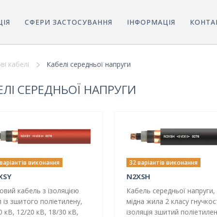
ЦІЯ
СФЕРИ ЗАСТОСУВАННЯ
ІНФОРМАЦІЯ
КОНТА
ві кабелі
Кабелі середньої напруги
ЕЛІ СЕРЕДНЬОЇ НАПРУГИ
 варіантів виконання
32 варіантів виконання
XSY
N2XSH
овий кабель з ізоляцією
Кабель середньої напруги,
 із зшитого поліетилену,
мідна жила 2 класу гнучкост
0 кВ, 12/20 кВ, 18/30 кВ,
ізоляція зшитий поліетилен