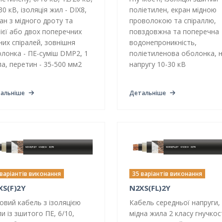
30 кВ, ізоляція жил - DIX8,
поліетилен, екран мідною
ан з мідного дроту та
проволокою та спіраллю,
ієї або двох поперечних
повздовжна та поперечна
них спіралей, зовнішня
водонепроникність,
лонка - ПЕ-суміш DMP2, 1
поліетиленова оболонка, 
а, перетин - 35-500 мм2
напругу 10-30 кВ
альніше
Детальніше
 варіантів виконання
35 варіантів виконання
XS(F)2Y
N2XS(FL)2Y
овий кабель з ізоляцією
Кабель середньої напруги,
и із зшитого ПЕ, 6/10,
мідна жила 2 класу гнучкост