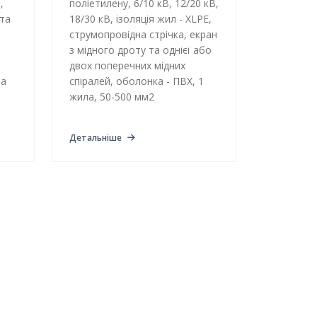
,
поліетилену, 6/10 кВ, 12/20 кВ,
та
18/30 кВ, ізоляція жил - XLPE,
струмопровідна стрічка, екран
з мідного дроту та однієї або
двох поперечних мідних
на
спіралей, оболонка - ПВХ, 1
жила, 50-500 мм2
Детальніше