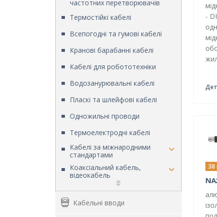
частотних перетворювачів
мід
- D
Термостійкі кабелі
одн
Всепогодні та гумові кабелі
мід
обо
Кранові барабанні кабелі
жил
Кабелі для робототехніки
Водозанурювальні кабелі
Дет
Пласкі та шлейфові кабелі
Одножильні проводи
Термоелектродні кабелі
Кабелі за міжнародними
стандартами
38
Коаксіальний кабель,
відеокабель
NA
Інсталяційні кабелі
алю
Кабельні вводи
Кабелі пожежної сигналізації та
ізо
вогнестійкі кабелі
пол