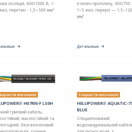
ова ізоляція, 600/1000 В, 1-
етилен-пропілену, 450/750 
жил, перетин - 1,5 і 500 мм²
1–5 жил, переріз — 1,5–12
мм²
альніше
Детальніше
 варіантів виконання
6 варіантів виконання
LUPOWER® H07RN-F LS0H
HELUPOWER® AQUATIC-7
BLUE
чкий гумовий кабель,
состійкий, маслостійкий та
Спеціалізований
погодний, безгалогеновий
водозанурювальний кабел
нерозповсюдж. горіння,
для питної води, з