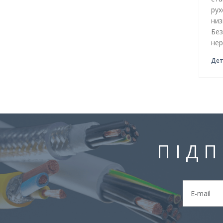
рух
низ
Без
нер
Дет
ПІДП