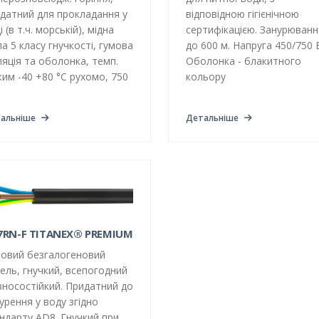
датний для прокладання у
відповідною гігієнічною
і (в т.ч. морській), мідна
сертифікацією. Занурюванн
а 5 класу гнучкості, гумова
до 600 м. Напруга 450/750 
ляція та оболонка, темп.
Оболонка - блакитного
им -40 +80 °C рухомо, 750
кольору
альніше
Детальніше
7RN-F TITANEX® PREMIUM
овий безгалогеновий
ель, гнучкий, всепогодний
зносостійкий. Придатний до
урення у воду згідно
ндарту AD8. Гнучкий при