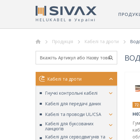
ПРОДУК
HELUKABEL в Україні
Продукція
Кабелі та дроти
Водо
ВОД
Кабелі та дроти
Гнучкі контрольні кабелі
Кабелі для передачі даних
72
H0
Кабелі та проводи UL/CSA
Гум
Кабелі для буксованих
ланцюгів
каб
обл
Кабелі для серводвигунів та