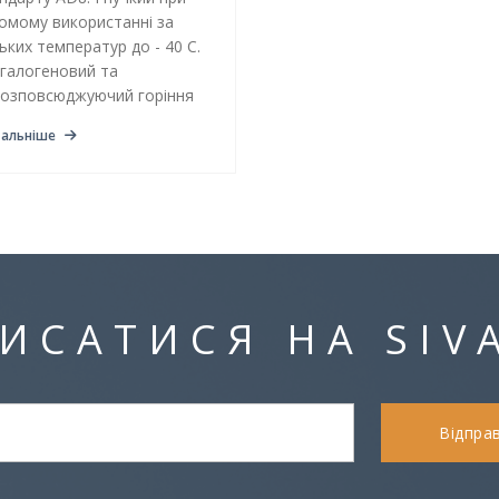
омому використанні за
ьких температур до - 40 С.
галогеновий та
озповсюджуючий горіння
альніше
ИСАТИСЯ НА SIV
Відпра