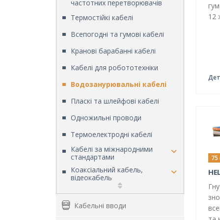
частотних перетворювачів
гум
12 
Термостійкі кабелі
Всепогодні та гумові кабелі
Кранові барабанні кабелі
Кабелі для робототехніки
Дет
Водозанурювальні кабелі
Пласкі та шлейфові кабелі
Одножильні проводи
Термоелектродні кабелі
Кабелі за міжнародними
стандартами
75
Коаксіальний кабель,
HE
відеокабель
Гну
Інсталяційні кабелі
зно
Кабельні вводи
Кабелі пожежної сигналізації та
все
вогнестійкі кабелі
та 