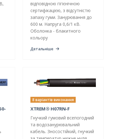
В,
відповідною гігієнічною
0
сертифікацією, з відсутністю
запаху гуми. Занурювання до
600 м. Напруга 0,6/1 кВ.
Оболонка - блакитного
кольору
Детальніше
8 варіантів виконання
50-
XTREM® H07RN-F
Гнучкий гумовий всепогодний
та водозанурювальний
ь
кабель. Зносостійкий, гнучкий
за температур нижче нуля.