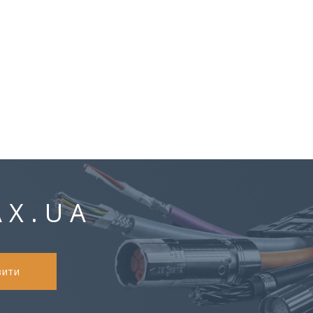
AX.UA
вити