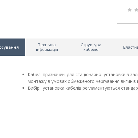
Технічна
Структура
осування
Власти
інформація
кабелю
Кабелі призначені для стаціонарної установки в за
монтажу в умовах обмеженого чергування вигинів пі
Вибір і установка кабелів регламентуються станда