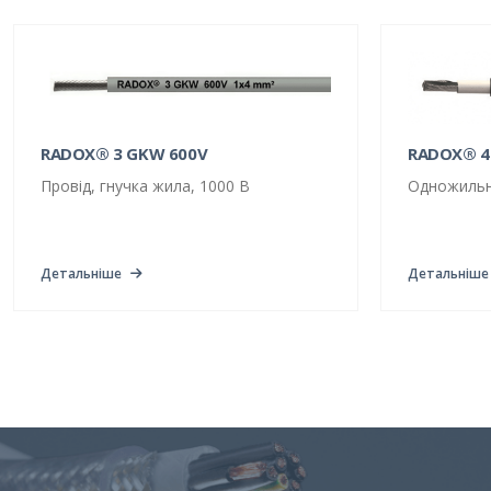
Телефонні кабелі
Авіа та оборонна
промисловість
Кабель із мінеральною
ізоляцією
RADOX® 3 GKW 600V
RADOX® 4
Провід, гнучка жила, 1000 В
Одножильн
Детальніше
Детальніше