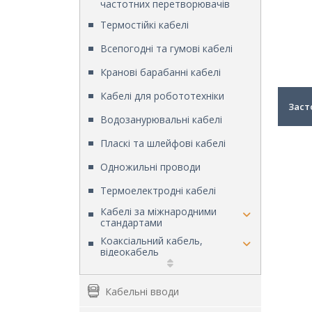
частотних перетворювачів
Термостійкі кабелі
Всепогодні та гумові кабелі
Кранові барабанні кабелі
Кабелі для робототехніки
Заст
Водозанурювальні кабелі
Пласкі та шлейфові кабелі
Одножильні проводи
Термоелектродні кабелі
Кабелі за міжнародними
стандартами
Коаксіальний кабель,
відеокабель
Інсталяційні кабелі
Кабельні вводи
Кабелі пожежної сигналізації та
вогнестійкі кабелі