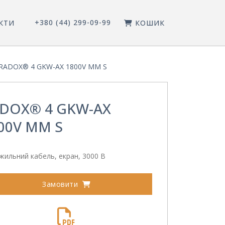
+380 (44) 299-09-99
КТИ
КОШИК
RADOX® 4 GKW-AX 1800V MM S
DOX® 4 GKW-AX
00V MM S
ильний кабель, екран, 3000 В
Замовити