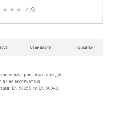
4.9
вості
Стандарти
Примітки
лізничному транспорті або для
д час експлуатації.
ртами EN 50355 та EN 50343.