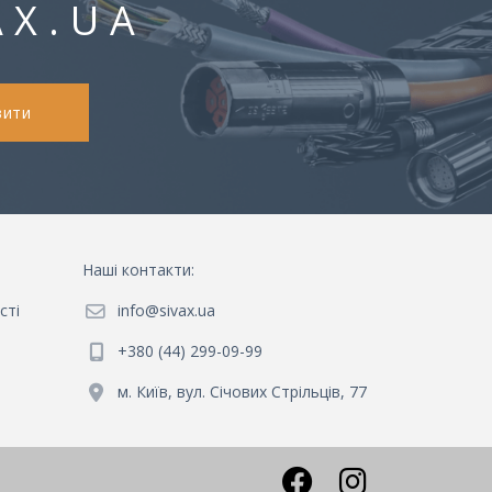
AX.UA
вити
Наші контакти
:
сті
info@sivax.ua
+380 (44) 299-09-99
м. Київ, вул. Січових Стрільців, 77