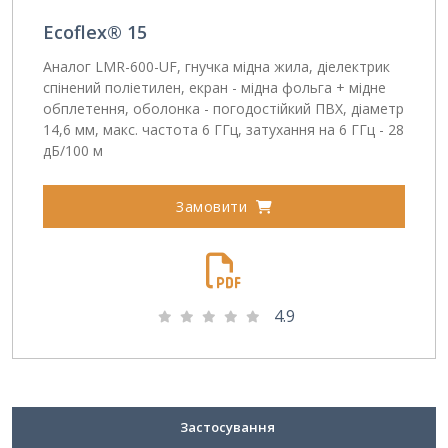
Ecoflex® 15
Аналог LMR-600-UF, гнучка мідна жила, діелектрик
спінений поліетилен, екран - мідна фольга + мідне
обплетення, оболонка - погодостійкий ПВХ, діаметр
14,6 мм, макс. частота 6 ГГц, затухання на 6 ГГц - 28
дБ/100 м
Замовити
4.9
Застосування