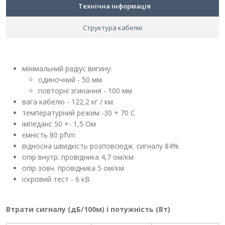
Технічна інформація
Структура кабелю
мінімальний радіус вигину:
одиночний - 50 мм
повторні згинання - 100 мм
вага кабелю - 122,2 кг / км
температурний режим -30 + 70 С
імпеданс 50 +- 1,5 Ом
ємність 80 pf\m
відносна швидкість розповсюдж. сигналу 84%
опір внутр. провідника 4,7 ом/км
опір зовн. провідника 5 ом/км
іскровий тест - 6 кВ
Втрати сигналу (дБ/100м) і потужність (Вт)