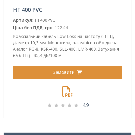
HF 400 PVC
Артикул
:
HF400PVC
Ціна без ПДВ, грн
:
122.44
Коаксіальний кабель Low Loss на частоту 6 ГГЦ,
діаметр 10,3 мм. Моножила, алюмінієва обміднена.
Аналог RG-8, KSR-400, SLL-400, LMR-400. Затухання
на 6 ГГц - 35,4 дБ/100 м
Замовити
4.9