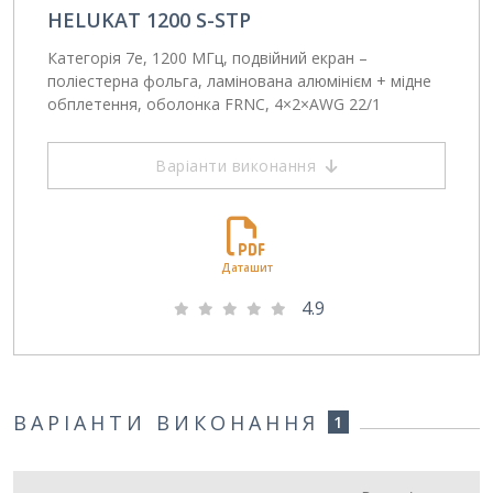
HELUKAT 1200 S-STP
Категорія 7e, 1200 МГц, подвійний екран –
поліестерна фольга, ламінована алюмінієм + мідне
обплетення, оболонка FRNC, 4×2×AWG 22/1
Варіанти виконання
Даташит
4.9
ВАРІАНТИ ВИКОНАННЯ
1